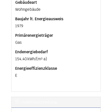
Gebäudeart
Wohngebäude
Baujahr lt. Energieausweis
1979
Primärenergieträger
Gas
Endenergie­bedarf
154,40 kWh/(m²·a)
Energie­effizienz­klasse
E
Objekt­beschreibung