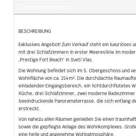
Objekt­beschreibung
BESCHREIBUNG
Exklusives Angebot! Zum Verkauf steht ein luxuriöses
mit drei Schlafzimmern in erster Meereslinie im mod
„Prestige Fort Beach“ in Sveti Vlas.
Die Wohnung befindet sich im 5. Obergeschoss und ve
Wohnfläche von ca. 214 m². Die durchdachte Raumaufte
einladenden Eingangsbereich, ein lichtdurchflutetes 
Küche, drei Schlafzimmer, zwei moderne Badezimmer 
beeindruckende Panoramaterrasse, die sich entlang 
erstreckt.
Von nahezu allen Räumen genießen Sie einen traumhaft
sowie die gepflegte Anlage des Wohnkomplexes. Große
eine helle und angenehme Wohnatmosphäre.