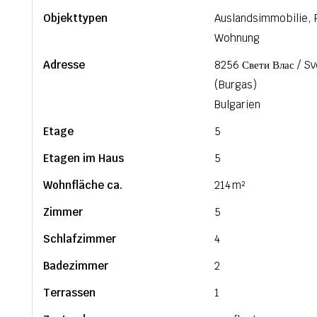
Objekttypen
Auslandsimmobilie,
Wohnung
Adresse
8256 Свети Влас / Sv
(Burgas)
Bulgarien
Etage
5
Etagen im Haus
5
Wohnfläche ca.
214 m²
Zimmer
5
Schlafzimmer
4
Badezimmer
2
Terrassen
1