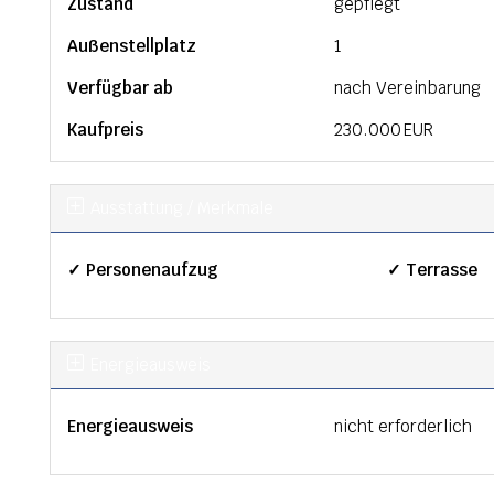
Zustand
gepflegt
Außen­stellplatz
1
Verfügbar ab
nach Vereinbarung
Kaufpreis
230.000 EUR
Ausstattung / Merkmale
✓ Personenaufzug
✓ Terrasse
Energieausweis
Energieausweis
nicht erforderlich