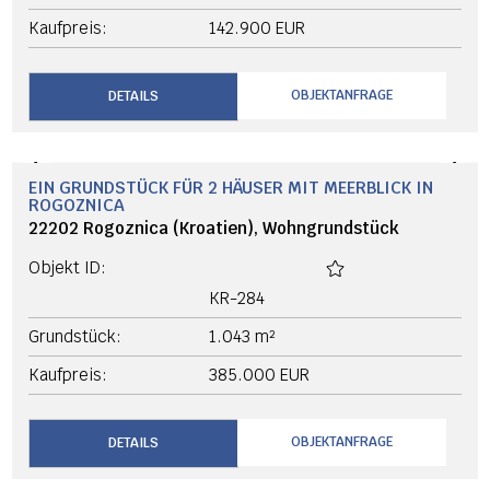
COURTAGEFREI
NEU
‹
›
SUPER ANGEBOT! IDEALE WOHNUNG FÜR EINE GROSSE F
AMILIE!
8238 Nessebar (Bulgarien), Etagenwohnung
Objekt ID: