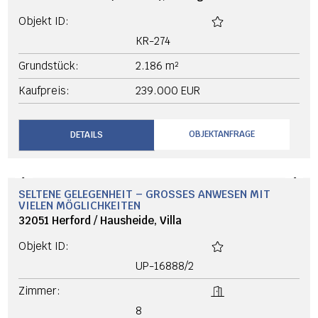
EIN GRUNDSTÜCK FÜR 2 HÄUSER MIT MEERBLICK IN
ROGOZNICA
22202 Rogoznica (Kroatien), Wohngrundstück
Objekt ID:
KR-284
Grundstück:
1.043 m²
Kaufpreis:
385.000 EUR
OBJEKTANFRAGE
DETAILS