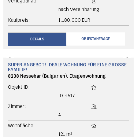
44269 Dortmund / Berghofen (Aplerbeck),
Mehrfamilienhaus
Objekt ID:
VA- B168
Zimmer:
19
Nutzfläche
486 m²
Grundstück:
1.719 m²
Status:
vermietet
Verfügbar ab:
nach Vereinbarung
Kaufpreis:
1.180.000 EUR
OBJEKTANFRAGE
DETAILS