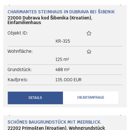
ID-4517
Zimmer:
4
Wohnfläche:
121 m²
Kaufpreis:
142.900 EUR
OBJEKTANFRAGE
DETAILS
VERKAUFT
‹
›