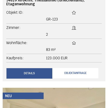
54629 Xirokrini, Thessaloniki (Griechenland),
Etagenwohnung
Objekt ID:
GR-123
Zimmer:
2
Wohnfläche:
83 m²
Kaufpreis:
123.000 EUR
OBJEKTANFRAGE
DETAILS
NEU