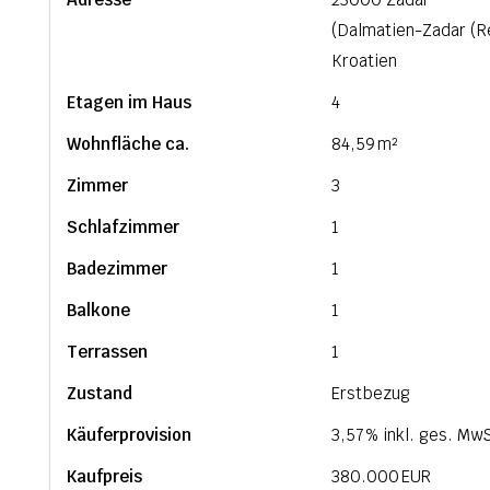
(Dalmatien-Zadar (R
Kroatien
Etagen im Haus
4
Wohnfläche ca.
84,59 m²
Zimmer
3
Schlafzimmer
1
Badezimmer
1
Balkone
1
Terrassen
1
Zustand
Erstbezug
Käufer­provision
3,57 % inkl. ges. MwS
Kaufpreis
380.000 EUR