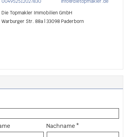
004952512027830
info@dietopmakler.de
Die Topmakler Immobilien GmbH
Warburger Str. 88a
|
33098
Paderborn
ame
Nachname *