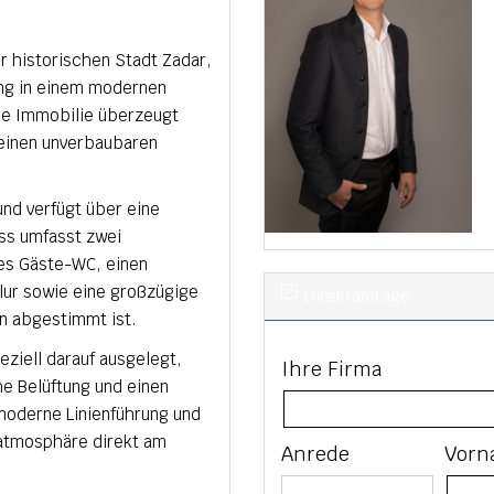
er historischen Stadt Zadar,
ng in einem modernen
ie Immobilie überzeugt
 einen unverbaubaren
nd verfügt über eine
ss umfasst zwei
es Gäste-WC, einen
lur sowie eine großzügige
Direktanfrage
en abgestimmt ist.
ziell darauf ausgelegt,
Ihre Firma
he Belüftung und einen
moderne Linienführung und
natmosphäre direkt am
Anrede
Vorn